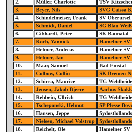
2.
Müller, Charlotte
TSV Kitzsche
3.
Beyer, Nils
SVG Caissa K
4.
Schindelmeiser, Frank
SV Oberursel
5.
Schmidt, Daniel
SG Blau Weiß
6.
Gibhardt, Peter
SK Baunatal
7.
Koch, Yannick
Hamelner SV
8.
Helmer, Andreas
Hamelner SV
9.
Helmer, Jan
Hamelner SV
10.
Maar, Samuel
Bad Emstal
11.
Colbow, Collin
SK Bremen-N
12.
Schirra, Maurice
TG Wehlheid
13.
Jensen, Jakob Bjerre
Aarhus Skakk
14.
Rehbein, Ullrich
TG Wehlheid
15.
Tschepanski, Helmut
SP Plesse Bov
16.
Hansen, Jeppe
Sydøstlolland
17.
Nielsen, Michael Volstrup
Sydøstlolland
18.
Reichelt, Ole
Hamelner SV