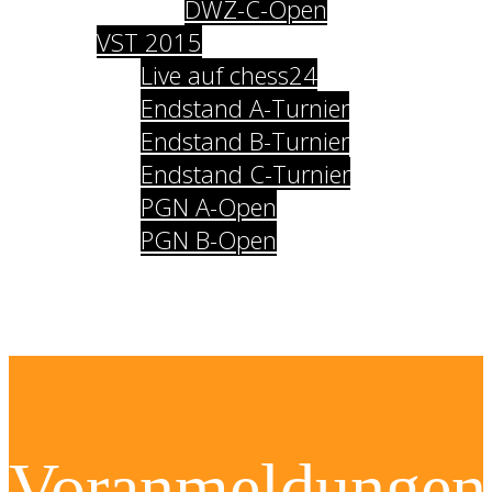
DWZ-C-Open
VST 2015
Live auf chess24
Endstand A-Turnier
Endstand B-Turnier
Endstand C-Turnier
PGN A-Open
PGN B-Open
Impressum
Datenschutz
Voranmeldungen