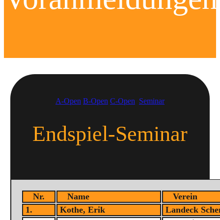
A-Open
B-Open
C-Open
Seminar
Endspiel-Seminar
Nr.
Name
Verein
1.
Kothe, Erik
Landeck Sche