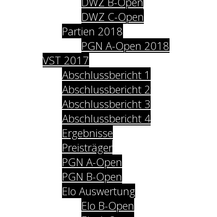
DWZ B-Open
DWZ C-Open
Partien 2018
PGN A-Open 2018
VST 2017
Abschlussbericht 1
Abschlussbericht 2
Abschlussbericht 3
Abschlussbericht 4
Ergebnisse
Preisträger
PGN A-Open
PGN B-Open
Elo Auswertung
Elo B-Open