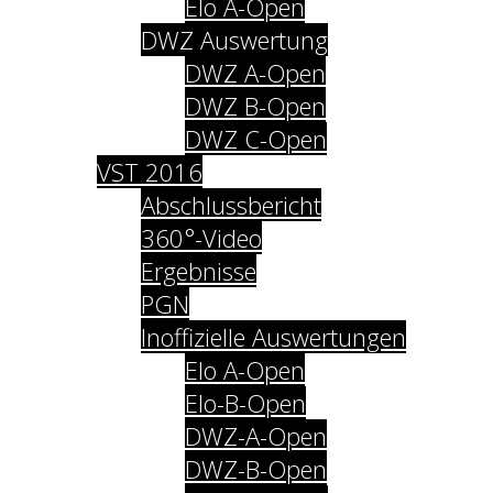
Elo A-Open
DWZ Auswertung
DWZ A-Open
DWZ B-Open
DWZ C-Open
VST 2016
Abschlussbericht
360°-Video
Ergebnisse
PGN
Inoffizielle Auswertungen
Elo A-Open
Elo-B-Open
DWZ-A-Open
DWZ-B-Open