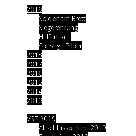
2019
Spieler am Brett
Siegerehrung
Helferteam
Sonstige Bilder
2018
2017
2016
2015
2014
2013
Archiv
VST 2019
Abschlussbericht 2019