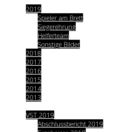
2019
Spieler am Brett
Siegerehrung
Helferteam
Sonstige Bilder
2018
2017
2016
2015
2014
2013
Archiv
VST 2019
Abschlussbericht 2019