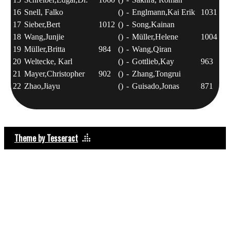
16
Snell, Falko
()
-
Englmann,Kai Erik
1031
()
17
Sieber,Bert
1012
()
-
Song,Kainan
()
18
Wang,Junjie
()
-
Müller,Helene
1004
()
19
Müller,Britta
984
()
-
Wang,Qiran
()
20
Weltecke, Karl
()
-
Gottlieb,Kay
963
()
21
Mayer,Christopher
902
()
-
Zhang,Tongrui
()
22
Zhao,Jiayu
()
-
Guisado,Jonas
871
()
Theme by Tesseract