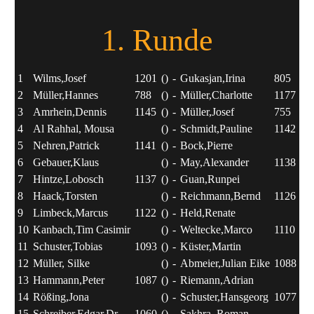
1. Runde
1
Wilms,Josef
1201
()
-
Gukasjan,Irina
805
()
2
Müller,Hannes
788
()
-
Müller,Charlotte
1177
()
3
Amrhein,Dennis
1145
()
-
Müller,Josef
755
()
4
Al Rahhal, Mousa
()
-
Schmidt,Pauline
1142
()
5
Nehren,Patrick
1141
()
-
Bock,Pierre
()
6
Gebauer,Klaus
()
-
May,Alexander
1138
()
7
Hintze,Lobosch
1137
()
-
Guan,Runpei
()
8
Haack,Torsten
()
-
Reichmann,Bernd
1126
()
9
Limbeck,Marcus
1122
()
-
Held,Renate
()
10
Kanbach,Tim Casimir
()
-
Weltecke,Marco
1110
()
11
Schuster,Tobias
1093
()
-
Küster,Martin
()
12
Müller, Silke
()
-
Abmeier,Julian Eike
1088
()
13
Hammann,Peter
1087
()
-
Riemann,Adrian
()
14
Rößing,Jona
()
-
Schuster,Hansgeorg
1077
()
15
Schreiber,Edgar,Dr.
1060
()
-
Sakhra, Roman
()