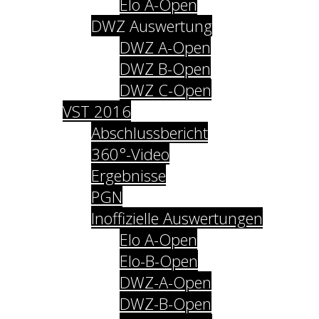
Elo A-Open
DWZ Auswertung
DWZ A-Open
DWZ B-Open
DWZ C-Open
VST 2016
Abschlussbericht
360°-Video
Ergebnisse
PGN
Inoffizielle Auswertungen
Elo A-Open
Elo-B-Open
DWZ-A-Open
DWZ-B-Open