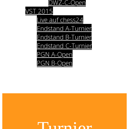
DWZ-C-Open
VST 2015
Live auf chess24
Endstand A-Turnier
Endstand B-Turnier
Endstand C-Turnier
PGN A-Open
PGN B-Open
Impressum
Datenschutz
Turnier