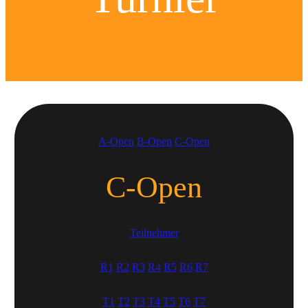
A-Open
B-Open
C-Open
C-Open
Teilnehmer
R1
R2
R3
R4
R5
R6
R7
T1
T2
T3
T4
T5
T6
T7