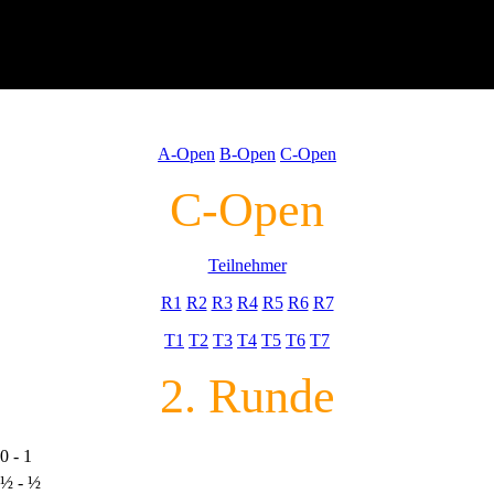
A-Open
B-Open
C-Open
C-Open
Teilnehmer
R1
R2
R3
R4
R5
R6
R7
T1
T2
T3
T4
T5
T6
T7
2. Runde
0 - 1
½ - ½