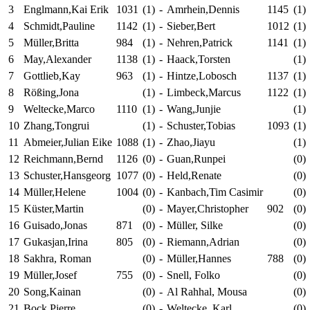
3
Englmann,Kai Erik
1031
(1)
-
Amrhein,Dennis
1145
(1)
4
Schmidt,Pauline
1142
(1)
-
Sieber,Bert
1012
(1)
5
Müller,Britta
984
(1)
-
Nehren,Patrick
1141
(1)
6
May,Alexander
1138
(1)
-
Haack,Torsten
(1)
7
Gottlieb,Kay
963
(1)
-
Hintze,Lobosch
1137
(1)
8
Rößing,Jona
(1)
-
Limbeck,Marcus
1122
(1)
9
Weltecke,Marco
1110
(1)
-
Wang,Junjie
(1)
10
Zhang,Tongrui
(1)
-
Schuster,Tobias
1093
(1)
11
Abmeier,Julian Eike
1088
(1)
-
Zhao,Jiayu
(1)
12
Reichmann,Bernd
1126
(0)
-
Guan,Runpei
(0)
13
Schuster,Hansgeorg
1077
(0)
-
Held,Renate
(0)
14
Müller,Helene
1004
(0)
-
Kanbach,Tim Casimir
(0)
15
Küster,Martin
(0)
-
Mayer,Christopher
902
(0)
16
Guisado,Jonas
871
(0)
-
Müller, Silke
(0)
17
Gukasjan,Irina
805
(0)
-
Riemann,Adrian
(0)
18
Sakhra, Roman
(0)
-
Müller,Hannes
788
(0)
19
Müller,Josef
755
(0)
-
Snell, Folko
(0)
20
Song,Kainan
(0)
-
Al Rahhal, Mousa
(0)
21
Bock,Pierre
(0)
-
Weltecke, Karl
(0)