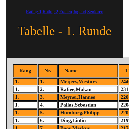
Rating 1
Rating 2
Frauen
Jugend
Senioren
Tabelle - 1. Runde
Rang
Nr.
Name
1.
1.
Meijers,Viesturs
244
1.
2.
Rafiee,Makan
231
1.
3.
Meyner,Hannes
220
1.
4.
Pallas,Sebastian
220
1.
5.
Humburg,Philipp
220
1.
6.
Ding,Linlin
219
1.
7.
Boos,Markus
217