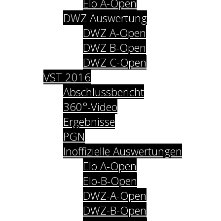
Elo A-Open
DWZ Auswertung
DWZ A-Open
DWZ B-Open
DWZ C-Open
VST 2016
Abschlussbericht
360°-Video
Ergebnisse
PGN
Inoffizielle Auswertungen
Elo A-Open
Elo-B-Open
DWZ-A-Open
DWZ-B-Open