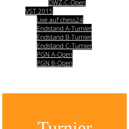
DWZ-C-Open
VST 2015
Live auf chess24
Endstand A-Turnier
Endstand B-Turnier
Endstand C-Turnier
PGN A-Open
PGN B-Open
Impressum
Datenschutz
Turnier