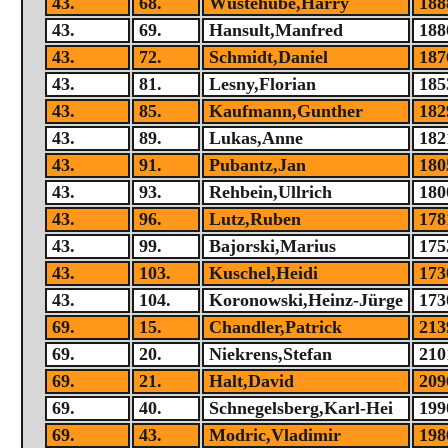
43.
68.
Wüstehube,Harry
188
43.
69.
Hansult,Manfred
188
43.
72.
Schmidt,Daniel
187
43.
81.
Lesny,Florian
185
43.
85.
Kaufmann,Gunther
182
43.
89.
Lukas,Anne
182
43.
91.
Pubantz,Jan
180
43.
93.
Rehbein,Ullrich
180
43.
96.
Lutz,Ruben
178
43.
99.
Bajorski,Marius
175
43.
103.
Kuschel,Heidi
173
43.
104.
Koronowski,Heinz-Jürge
173
69.
15.
Chandler,Patrick
213
69.
20.
Niekrens,Stefan
210
69.
21.
Halt,David
209
69.
40.
Schnegelsberg,Karl-Hei
199
69.
43.
Modric,Vladimir
198