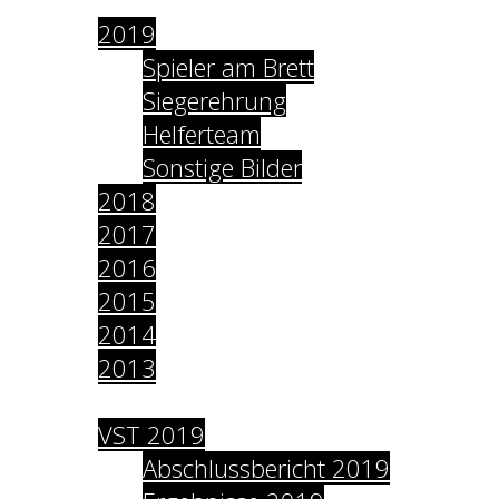
2019
Spieler am Brett
Siegerehrung
Helferteam
Sonstige Bilder
2018
2017
2016
2015
2014
2013
Archiv
VST 2019
Abschlussbericht 2019