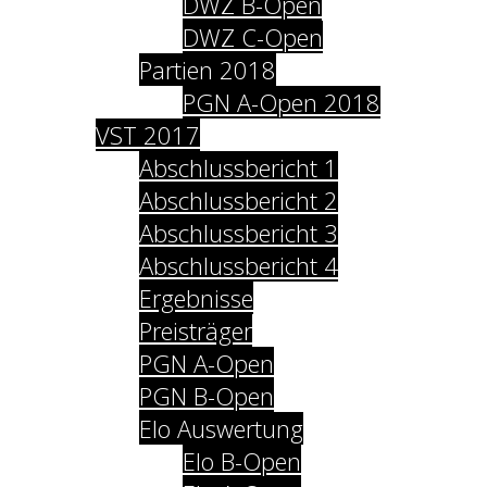
DWZ B-Open
DWZ C-Open
Partien 2018
PGN A-Open 2018
VST 2017
Abschlussbericht 1
Abschlussbericht 2
Abschlussbericht 3
Abschlussbericht 4
Ergebnisse
Preisträger
PGN A-Open
PGN B-Open
Elo Auswertung
Elo B-Open