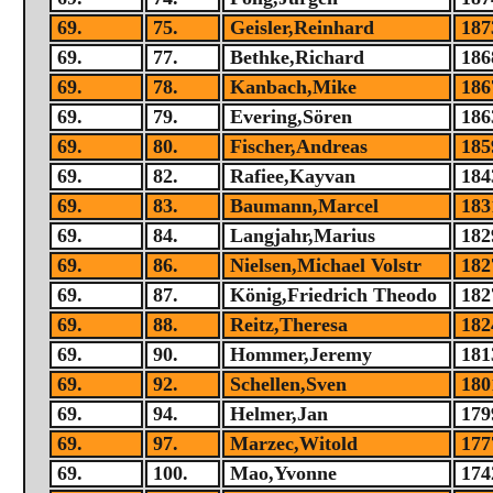
69.
75.
Geisler,Reinhard
187
69.
77.
Bethke,Richard
186
69.
78.
Kanbach,Mike
186
69.
79.
Evering,Sören
186
69.
80.
Fischer,Andreas
185
69.
82.
Rafiee,Kayvan
184
69.
83.
Baumann,Marcel
183
69.
84.
Langjahr,Marius
182
69.
86.
Nielsen,Michael Volstr
182
69.
87.
König,Friedrich Theodo
182
69.
88.
Reitz,Theresa
182
69.
90.
Hommer,Jeremy
181
69.
92.
Schellen,Sven
180
69.
94.
Helmer,Jan
179
69.
97.
Marzec,Witold
177
69.
100.
Mao,Yvonne
174