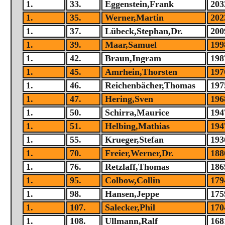
1.
33.
Eggenstein,Frank
203
1.
35.
Werner,Martin
202
1.
37.
Lübeck,Stephan,Dr.
200
1.
39.
Maar,Samuel
199
1.
42.
Braun,Ingram
198
1.
45.
Amrhein,Thorsten
197
1.
46.
Reichenbächer,Thomas
197
1.
47.
Hering,Sven
196
1.
50.
Schirra,Maurice
194
1.
51.
Helbing,Mathias
194
1.
55.
Krueger,Stefan
193
1.
70.
Freier,Werner,Dr.
188
1.
76.
Retzlaff,Thomas
186
1.
95.
Colbow,Collin
179
1.
98.
Hansen,Jeppe
175
1.
107.
Salecker,Phil
170
1.
108.
Ullmann,Ralf
168