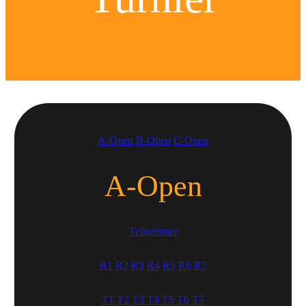
A-Open
B-Open
C-Open
A-Open
Teilnehmer
R1
R2
R3
R4
R5
R6
R7
T1
T2
T3
T4
T5
T6
T7