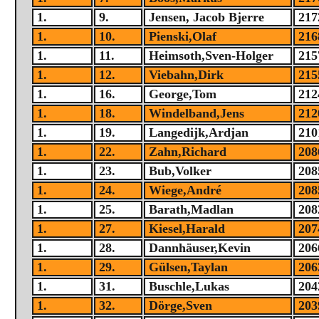
1.
9.
Jensen, Jacob Bjerre
217
1.
10.
Pienski,Olaf
216
1.
11.
Heimsoth,Sven-Holger
215
1.
12.
Viebahn,Dirk
215
1.
16.
George,Tom
212
1.
18.
Windelband,Jens
212
1.
19.
Langedijk,Ardjan
210
1.
22.
Zahn,Richard
208
1.
23.
Bub,Volker
208
1.
24.
Wiege,André
208
1.
25.
Barath,Madlan
208
1.
27.
Kiesel,Harald
207
1.
28.
Dannhäuser,Kevin
206
1.
29.
Gülsen,Taylan
206
1.
31.
Buschle,Lukas
204
1.
32.
Dörge,Sven
203