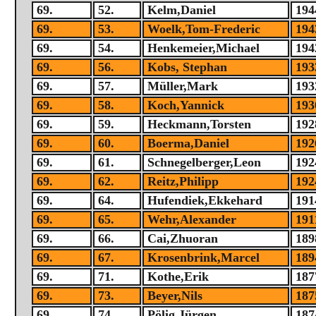
69.
52.
Kelm,Daniel
194
69.
53.
Woelk,Tom-Frederic
194
69.
54.
Henkemeier,Michael
194
69.
56.
Kobs, Stephan
193
69.
57.
Müller,Mark
193
69.
58.
Koch,Yannick
193
69.
59.
Heckmann,Torsten
192
69.
60.
Boerma,Daniel
192
69.
61.
Schnegelberger,Leon
192
69.
62.
Reitz,Philipp
192
69.
64.
Hufendiek,Ekkehard
191
69.
65.
Wehr,Alexander
191
69.
66.
Cai,Zhuoran
189
69.
67.
Krosenbrink,Marcel
189
69.
71.
Kothe,Erik
187
69.
73.
Beyer,Nils
187
69.
74.
Pölig,Jürgen
187