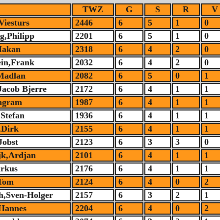
TWZ
G
S
R
V
Viesturs
2446
6
5
1
0
,Philipp
2201
6
5
1
0
Makan
2318
6
4
2
0
ein,Frank
2032
6
4
2
0
Madlan
2082
6
5
0
1
Jacob Bjerre
2172
6
4
1
1
ngram
1987
6
4
1
1
,Stefan
1936
6
4
1
1
,Dirk
2155
6
4
1
1
Jobst
2123
6
3
3
0
jk,Ardjan
2101
6
4
1
1
rkus
2176
6
4
1
1
Tom
2124
6
4
0
2
h,Sven-Holger
2157
6
3
2
1
Hannes
2204
6
4
0
2