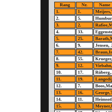
Rang
Nr.
Name
1.
1.
Meijers,
2.
5.
Humburg
3.
2.
Rafiee,
4.
33.
Eggenst
5.
25.
Barath,
6.
9.
Jensen, 
7.
42.
Braun,I
8.
55.
Krueger
9.
12.
Viebahn
10.
17.
Rüberg,
11.
19.
Langedi
12.
7.
Boos,Ma
13.
16.
George,
14.
11.
Heimsot
15.
3.
Meyner,