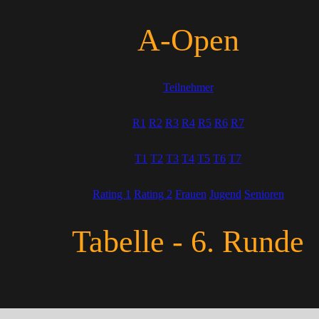
A-Open
Teilnehmer
R1
R2
R3
R4
R5
R6
R7
T1
T2
T3
T4
T5
T6
T7
Rating 1
Rating 2
Frauen
Jugend
Senioren
Tabelle - 6. Runde