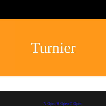
Turnier
A-Open
B-Open
C-Open