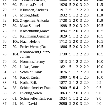
69.
60.
Boerma,Daniel
1926
5
2
0
3
2.0
11.5
70.
63.
Klümpen,Andreas
1917
5
1
2
2
2.0
11.0
71.
57.
Müller,Mark
1932
5
1
2
2
2.0
11.0
72.
105.
Ziegenfuß,Antonia
1728
5
2
0
3
2.0
11.0
73.
39.
Maar,Samuel
1998
5
2
0
3
2.0
10.5
73.
67.
Krosenbrink,Marcel
1894
5
2
0
3
2.0
10.5
75.
85.
Kaufmann,Gunther
1829
5
1
2
2
2.0
10.5
76.
106.
Flach,Helene
1712
5
2
0
3
2.0
10.5
77.
70.
Freier,Werner,Dr.
1886
5
2
0
3
2.0
10.5
Koronowski,Heinz-
78.
104.
1730
5
1
2
2
2.0
10.5
Jürgen
79.
90.
Hommer,Jeremy
1813
5
1
2
2
2.0
10.0
80.
89.
Lukas,Anne
1821
5
1
2
2
2.0
10.0
81.
72.
Schmidt,Daniel
1876
5
1
2
2
2.0
10.0
82.
44.
Knoth,Eugen
1980
5
0
4
1
2.0
10.0
83.
71.
Kothe,Erik
1877
5
1
2
2
2.0
9.5
84.
38.
Schindelmeiser,Frank
2000
5
0
4
1
2.0
9.5
85.
79.
Evering,Sören
1863
5
2
0
3
2.0
9.0
86.
61.
Schnegelberger,Leon
1924
5
1
2
2
2.0
9.0
87.
21.
Halt,David
2096
5
2
0
3
2.0
9.0