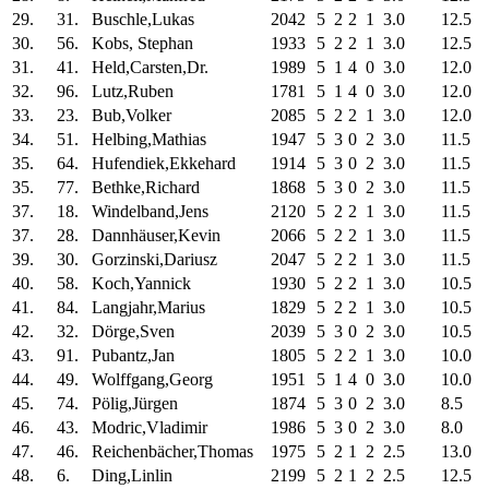
29.
31.
Buschle,Lukas
2042
5
2
2
1
3.0
12.5
30.
56.
Kobs, Stephan
1933
5
2
2
1
3.0
12.5
31.
41.
Held,Carsten,Dr.
1989
5
1
4
0
3.0
12.0
32.
96.
Lutz,Ruben
1781
5
1
4
0
3.0
12.0
33.
23.
Bub,Volker
2085
5
2
2
1
3.0
12.0
34.
51.
Helbing,Mathias
1947
5
3
0
2
3.0
11.5
35.
64.
Hufendiek,Ekkehard
1914
5
3
0
2
3.0
11.5
35.
77.
Bethke,Richard
1868
5
3
0
2
3.0
11.5
37.
18.
Windelband,Jens
2120
5
2
2
1
3.0
11.5
37.
28.
Dannhäuser,Kevin
2066
5
2
2
1
3.0
11.5
39.
30.
Gorzinski,Dariusz
2047
5
2
2
1
3.0
11.5
40.
58.
Koch,Yannick
1930
5
2
2
1
3.0
10.5
41.
84.
Langjahr,Marius
1829
5
2
2
1
3.0
10.5
42.
32.
Dörge,Sven
2039
5
3
0
2
3.0
10.5
43.
91.
Pubantz,Jan
1805
5
2
2
1
3.0
10.0
44.
49.
Wolffgang,Georg
1951
5
1
4
0
3.0
10.0
45.
74.
Pölig,Jürgen
1874
5
3
0
2
3.0
8.5
46.
43.
Modric,Vladimir
1986
5
3
0
2
3.0
8.0
47.
46.
Reichenbächer,Thomas
1975
5
2
1
2
2.5
13.0
48.
6.
Ding,Linlin
2199
5
2
1
2
2.5
12.5