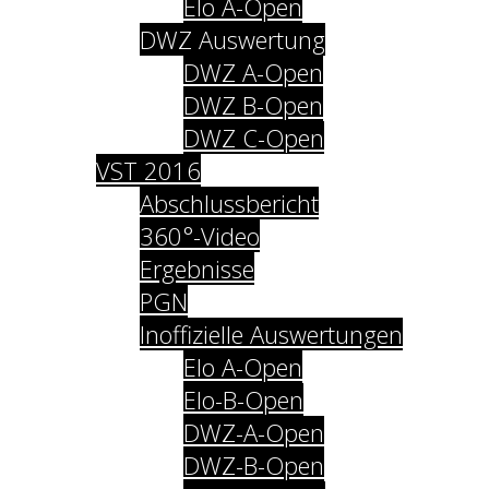
Elo A-Open
DWZ Auswertung
DWZ A-Open
DWZ B-Open
DWZ C-Open
VST 2016
Abschlussbericht
360°-Video
Ergebnisse
PGN
Inoffizielle Auswertungen
Elo A-Open
Elo-B-Open
DWZ-A-Open
DWZ-B-Open