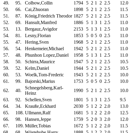
49.
95.
Colbow,Collin
1794
5
2
1
2
2.5
12.0
50.
66.
Cai,Zhuoran
1898
5
2
1
2
2.5
11.5
51.
87.
König,Friedrich Theodor
1827
5
2
1
2
2.5
11.5
52.
69.
Hansult,Manfred
1886
5
1
3
1
2.5
11.0
53.
13.
Bergauz,Avigdor
2153
5
1
3
1
2.5
11.0
54.
81.
Lesny,Florian
1853
5
0
5
0
2.5
11.0
55.
47.
Hering,Sven
1968
5
2
1
2
2.5
11.0
56.
54.
Henkemeier,Michael
1942
5
2
1
2
2.5
11.0
57.
48.
Phunhon Lopez,Daniel
1958
5
1
3
1
2.5
11.0
58.
50.
Schirra,Maurice
1947
5
2
1
2
2.5
10.5
59.
52.
Kelm,Daniel
1944
5
2
1
2
2.5
10.5
60.
53.
Woelk,Tom-Frederic
1943
5
2
1
2
2.5
10.0
61.
99.
Bajorski,Marius
1753
5
0
5
0
2.5
10.0
Schnegelsberg,Karl-
62.
40.
1990
5
2
1
2
2.5
10.0
Heinz
63.
92.
Schellen,Sven
1801
5
1
3
1
2.5
9.5
64.
34.
Krauße,Eckhard
2030
5
1
2
2
2.0
13.0
65.
108.
Ullmann,Ralf
1681
5
1
2
2
2.0
12.5
66.
98.
Hansen,Jeppe
1759
5
2
0
3
2.0
12.0
67.
109.
Müller,Tobias
1672
5
1
2
2
2.0
11.5
68.
68.
Wüstehube,Harry
1888
5
1
2
2
2.0
11.5