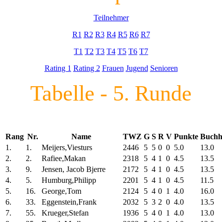
Teilnehmer
R1
R2
R3
R4
R5
R6
R7
T1
T2
T3
T4
T5
T6
T7
Rating 1
Rating 2
Frauen
Jugend
Senioren
Tabelle - 5. Runde
Rang
Nr.
Name
TWZ
G
S
R
V
Punkte
Buchh
1.
1.
Meijers,Viesturs
2446
5
5
0
0
5.0
13.0
2.
2.
Rafiee,Makan
2318
5
4
1
0
4.5
13.5
3.
9.
Jensen, Jacob Bjerre
2172
5
4
1
0
4.5
13.5
4.
5.
Humburg,Philipp
2201
5
4
1
0
4.5
11.5
5.
16.
George,Tom
2124
5
4
0
1
4.0
16.0
6.
33.
Eggenstein,Frank
2032
5
3
2
0
4.0
13.5
7.
55.
Krueger,Stefan
1936
5
4
0
1
4.0
13.0