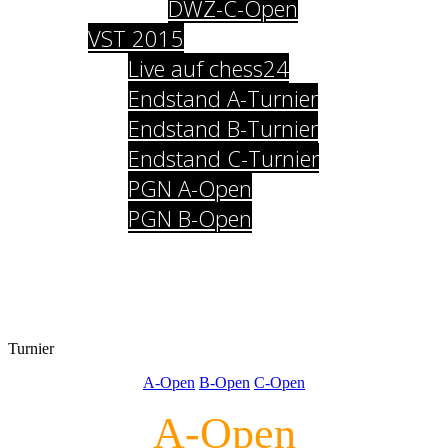
DWZ-C-Open
VST 2015
Live auf chess24
Endstand A-Turnier
Endstand B-Turnier
Endstand C-Turnier
PGN A-Open
PGN B-Open
Impressum
Datenschutz
Turnier
A-Open
B-Open
C-Open
A-Open