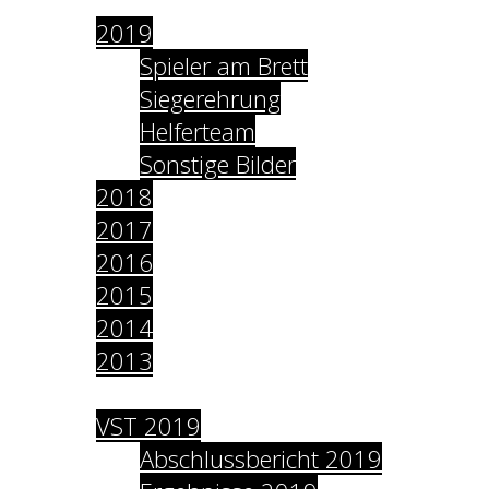
2019
Spieler am Brett
Siegerehrung
Helferteam
Sonstige Bilder
2018
2017
2016
2015
2014
2013
Archiv
VST 2019
Abschlussbericht 2019