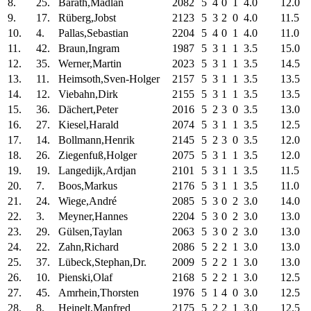
8.
25.
Barath,Madlan
2082
5
4
0
1
4.0
12.0
9.
17.
Rüberg,Jobst
2123
5
3
2
0
4.0
11.5
10.
4.
Pallas,Sebastian
2204
5
4
0
1
4.0
11.0
11.
42.
Braun,Ingram
1987
5
3
1
1
3.5
15.0
12.
35.
Werner,Martin
2023
5
3
1
1
3.5
14.5
13.
11.
Heimsoth,Sven-Holger
2157
5
3
1
1
3.5
13.5
14.
12.
Viebahn,Dirk
2155
5
3
1
1
3.5
13.5
15.
36.
Dächert,Peter
2016
5
2
3
0
3.5
13.0
16.
27.
Kiesel,Harald
2074
5
3
1
1
3.5
12.5
17.
14.
Bollmann,Henrik
2145
5
2
3
0
3.5
12.0
18.
26.
Ziegenfuß,Holger
2075
5
3
1
1
3.5
12.0
19.
19.
Langedijk,Ardjan
2101
5
3
1
1
3.5
11.5
20.
7.
Boos,Markus
2176
5
3
1
1
3.5
11.0
21.
24.
Wiege,André
2085
5
3
0
2
3.0
14.0
22.
3.
Meyner,Hannes
2204
5
3
0
2
3.0
13.0
23.
29.
Gülsen,Taylan
2063
5
3
0
2
3.0
13.0
24.
22.
Zahn,Richard
2086
5
2
2
1
3.0
13.0
25.
37.
Lübeck,Stephan,Dr.
2009
5
2
2
1
3.0
13.0
26.
10.
Pienski,Olaf
2168
5
2
2
1
3.0
12.5
27.
45.
Amrhein,Thorsten
1976
5
1
4
0
3.0
12.5
28.
8.
Heinelt,Manfred
2175
5
2
2
1
3.0
12.5