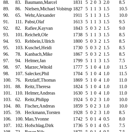
88.
83.
Baumann,Marcel
1831
5
2
0
3
2.0
8.5
89.
86.
Nielsen,Michael Volstrup
1827
5
1
1
3
1.5
10.5
90.
65.
Wehr,Alexander
1911
5
1
1
3
1.5
10.0
91.
111.
Pabst,Olaf
1613
5
1
1
3
1.5
9.5
92.
82.
Rafiee,Kayvan
1843
5
0
3
2
1.5
9.0
93.
101.
Reichelt,Ole
1738
5
1
1
3
1.5
8.5
94.
93.
Rehbein,Ullrich
1800
5
0
3
2
1.5
8.5
95.
103.
Kuschel,Heidi
1730
5
0
3
2
1.5
8.5
96.
78.
Kanbach,Mike
1867
5
0
3
2
1.5
8.5
97.
94.
Helmer,Jan
1799
5
1
1
3
1.5
7.5
98.
97.
Marzec,Witold
1777
5
1
0
4
1.0
11.5
98.
107.
Salecker,Phil
1704
5
1
0
4
1.0
11.5
100.
76.
Retzlaff,Thomas
1869
5
1
0
4
1.0
11.0
101.
88.
Reitz,Theresa
1824
5
1
0
4
1.0
11.0
101.
110.
Helmer,Andreas
1630
5
1
0
4
1.0
11.0
103.
62.
Reitz,Philipp
1924
5
0
2
3
1.0
10.0
104.
80.
Fischer,Andreas
1859
5
0
2
3
1.0
10.0
105.
59.
Heckmann,Torsten
1928
5
0
2
3
1.0
8.5
106.
100.
Mao,Yvonne
1742
5
0
1
4
0.5
8.0
107.
102.
Hofschlag,Dirk
1736
5
0
1
4
0.5
7.5
108.
73.
Beyer,Nils
1875
5
0
1
4
0.5
7.5