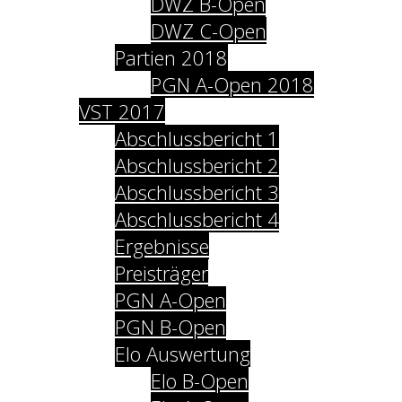
DWZ B-Open
DWZ C-Open
Partien 2018
PGN A-Open 2018
VST 2017
Abschlussbericht 1
Abschlussbericht 2
Abschlussbericht 3
Abschlussbericht 4
Ergebnisse
Preisträger
PGN A-Open
PGN B-Open
Elo Auswertung
Elo B-Open